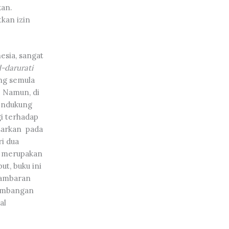
kan.
kan izin
esia, sangat
-darurati
ng semula
. Namun, di
endukung
gi terhadap
asarkan pada
i dua
a merupakan
ut, buku ini
gambaran
sumbangan
al