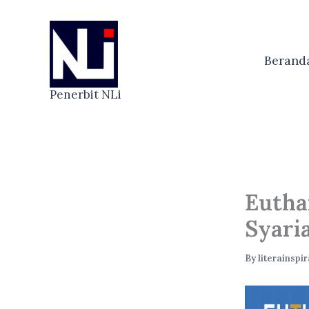
Skip
to
content
Berand
Penerbit NLi
Eutha
Syari
By
literainsp