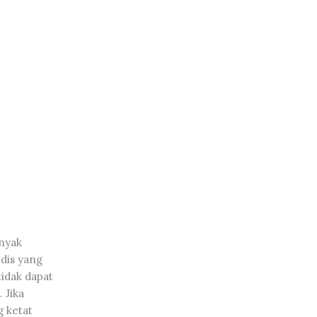
anyak
dis yang
tidak dapat
 Jika
g ketat