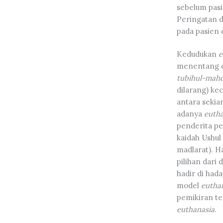
sebelum pasi
Peringatan d
pada pasien 
Kedudukan
e
menentang d
tubihul-mah
dilarang) kec
antara seki
adanya
e
utha
penderita pe
kaidah Ushul
madlarat). H
pilihan dari 
hadir di had
model
eutha
pemikiran te
e
uthanasia
.