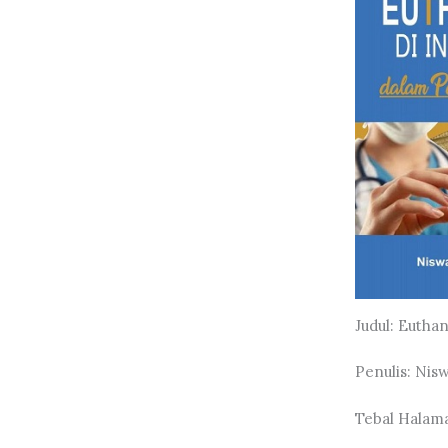
Judul: Eutha
Penulis: Nis
Tebal Halaman