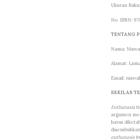
Ukuran Buku:
No. ISBN: 9
TENTANG P
Nama: Niswa
Alamat: Luma
Email: niswa
SEKILAS T
Euthanasia
ti
argumen meny
harus diketa
disembuhkan,
euthanasia
it