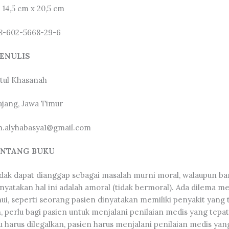
 14,5 cm x 20,5 cm
78-602-5668-29-6
ENULIS
tul Khasanah
jang, Jawa Timur
h.alyhabasya1@gmail.com
ENTANG BUKU
dak dapat dianggap sebagai masalah murni moral, walaupun b
atakan hal ini adalah amoral (tidak bermoral). Ada dilema me
hui, seperti seorang pasien dinyatakan memiliki penyakit yang 
 perlu bagi pasien untuk menjalani penilaian medis yang tepat.
u harus dilegalkan, pasien harus menjalani penilaian medis yan