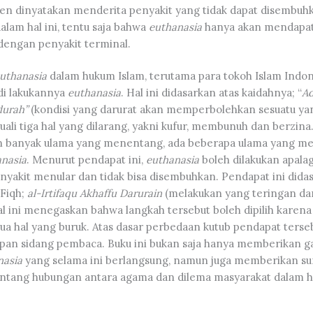
en dinyatakan menderita penyakit yang tidak dapat disembuh
alam hal ini, tentu saja bahwa
euthanasia
hanya akan mendapat
dengan penyakit terminal.
uthanasia
dalam hukum Islam, terutama para tokoh Islam Indon
i lakukannya
e
uthanasia
. Hal ini didasarkan atas kaidahnya; “
Ad
durah”
(kondisi yang darurat akan memperbolehkan sesuatu ya
uali tiga hal yang dilarang, yakni kufur, membunuh dan berzina
an banyak ulama yang menentang, ada beberapa ulama yang m
nasia
. Menurut pendapat ini,
e
uthanasia
boleh dilakukan apala
nyakit menular dan tidak bisa disembuhkan. Pendapat ini did
 Fiqh;
al-Irtifaqu Akhaffu Darurain
(melakukan yang teringan dar
al ini menegaskan bahwa langkah tersebut boleh dipilih karen
dua hal yang buruk. Atas dasar perbedaan kutub pendapat terseb
apan sidang pembaca. Buku ini bukan saja hanya memberikan 
nasia
yang selama ini berlangsung, namun juga memberikan 
ntang hubungan antara agama dan dilema masyarakat dalam h