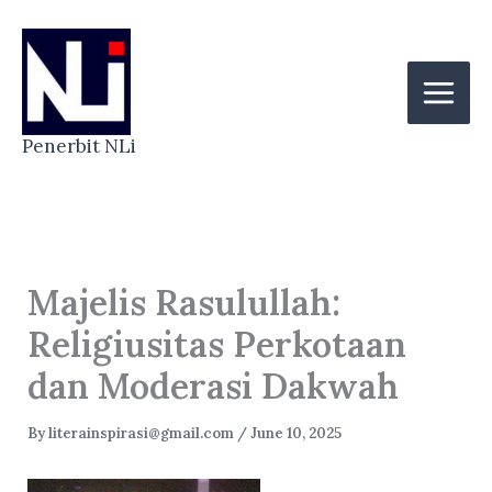
Skip
to
content
Penerbit NLi
Majelis Rasulullah:
Religiusitas Perkotaan
dan Moderasi Dakwah
By
literainspirasi@gmail.com
/
June 10, 2025