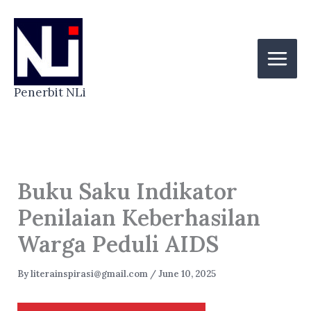
Skip
to
content
Penerbit NLi
Buku Saku Indikator
Penilaian Keberhasilan
Warga Peduli AIDS
By
literainspirasi@gmail.com
/
June 10, 2025